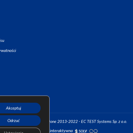
isu
ywatności
Akceptuj
Odrzuć
Wszystkie prawa zastrzeżone 2013-2022 - EC TEST Systems Sp. z o.o.
Agencja interaktywna
Ustawienia