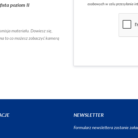
ista poziom II
osobowych w celu przesyłania in
smisja materiału. Dowiesz się,
 na to co możesz zobaczyć kamerą
ACJE
NEWSLETTER
Formularz newslettera zostanie za