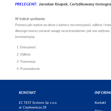
PRELEGENT:
Jarosław Knapek, Certyfikowany termograf
W trakcie spotkania:
Poznasz jaki wpływ na obraz z kamery ma emisyjność, odbicie i tran
dlaczego musisz zwracać uwagę na przewodzenie i jak ono wpływa,
termowizyjną.
Emisyjność
Odbicie
Transmisja
Przewodzenie
KONTAKT
INFORM
EC TEST Systems Sp. z o.o.
Kontakt
ul. Ciepłownicza 28
Sklep