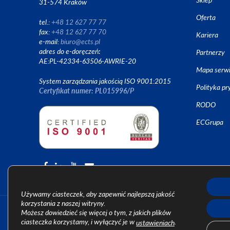
31-574 Kraków
Oferta
tel.:
+48 12 627 77 77
fax:
+48 12 627 77 70
Kariera
e-mail:
biuro@ects.pl
adres do e-doręczeń
:
Partnerzy
AE:PL-42334-63506-AWRIE-20
Mapa serw
System zarządzania jakością ISO 9001:2015
Polityka pr
Certyfikat numer: PL015996/P
RODO
ECGrupa
Używamy ciasteczek, aby zapewnić najlepszą jakość
korzystania z naszej witryny.
Możesz dowiedzieć się więcej o tym, z jakich plików
ciasteczka korzystamy, i wyłączyć je w
.
ustawieniach