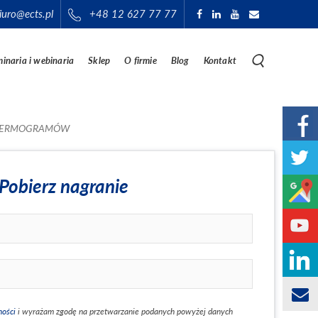
iuro@ects.pl
+48 12 627 77 77
inaria i webinaria
Sklep
O firmie
Blog
Kontakt
I TERMOGRAMÓW
Pobierz nagranie
ności
i wyrażam zgodę na przetwarzanie podanych powyżej danych