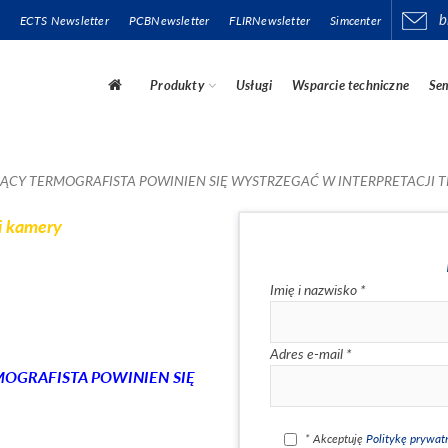
b
ECTS Newsletter
PCBNewsletter
FLIRNewsletter
Simcenter
Produkty
Usługi
Wsparcie techniczne
Sem
JĄCY TERMOGRAFISTA POWINIEN SIĘ WYSTRZEGAĆ W INTERPRETACJ
li kamery
Imię i nazwisko *
Adres e-mail *
MOGRAFISTA POWINIEN SIĘ
* Akceptuję
Politykę prywat