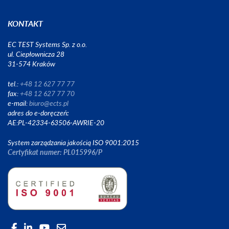
KONTAKT
EC TEST Systems Sp. z o.o.
ul. Ciepłownicza 28
31-574 Kraków
tel.:
+48 12 627 77 77
fax:
+48 12 627 77 70
e-mail:
biuro@ects.pl
adres do e-doręczeń
:
AE:PL-42334-63506-AWRIE-20
System zarządzania jakością ISO 9001:2015
Certyfikat numer: PL015996/P