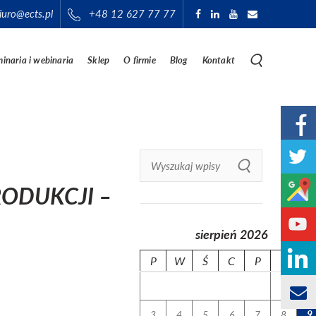
iuro@ects.pl
+48 12 627 77 77
inaria i webinaria
Sklep
O firmie
Blog
Kontakt
RODUKCJI –
sierpień 2026
P
W
Ś
C
P
S
N
1
2
3
4
5
6
7
8
9