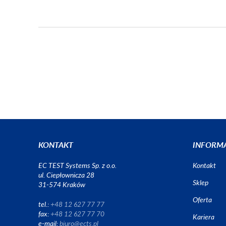
KONTAKT
INFORM
EC TEST Systems Sp. z o.o.
Kontakt
ul. Ciepłownicza 28
Sklep
31-574 Kraków
Oferta
tel.:
+48 12 627 77 77
fax:
+48 12 627 77 70
Kariera
e-mail:
biuro@ects.pl