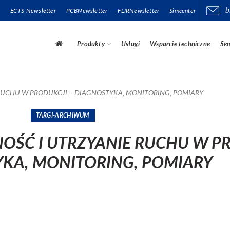
b
ECTS Newsletter
PCBNewsletter
FLIRNewsletter
Simcenter
Produkty
Usługi
Wsparcie techniczne
Sem
RUCHU W PRODUKCJI – DIAGNOSTYKA, MONITORING, POMIARY
TARGI-ARCHIWUM
OŚĆ I UTRZYANIE RUCHU W P
KA, MONITORING, POMIARY