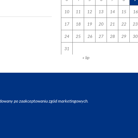
10
11
12
13
14
15
16
17
18
19
20
21
22
23
24
25
26
27
28
29
30
31
« lip
ładowany po zaakceptowaniu zgód marketingowych.