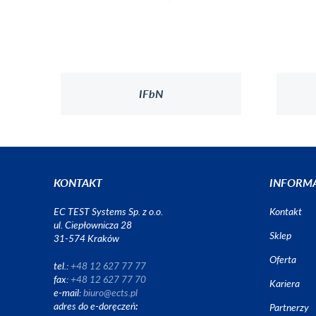
IFbN
KONTAKT
INFORM
EC TEST Systems Sp. z o.o.
Kontakt
ul. Ciepłownicza 28
Sklep
31-574 Kraków
Oferta
tel.:
+48 12 627 77 77
fax:
+48 12 627 77 70
Kariera
e-mail:
biuro@ects.pl
adres do e-doręczeń
:
Partnerzy