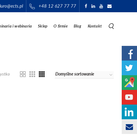
iuro@ects.pl
+48 12 627 77 77
inaria i webinaria
Sklep
O firmie
Blog
Kontakt
ystko