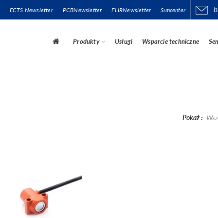
b
ECTS Newsletter
PCBNewsletter
FLIRNewsletter
Simcenter
Produkty
Usługi
Wsparcie techniczne
Sem
Pokaż
Wsz