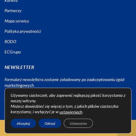
Kariera
Partnerzy
Mapa serwisu
Polityka prywatności
RODO
ECGrupa
NEWSLETTER
Formularz newslettera zostanie załadowany po zaakceptowaniu zgód
marketingowych.
Używamy ciasteczek, aby zapewnić najlepszą jakość korzystania z
naszej witryny.
Możesz dowiedzieć się więcej o tym, z jakich plików ciasteczka
Wszystkie prawa zastrzeżone 2013-2022 - EC TEST Systems Sp. z o.o.
korzystamy, i wyłączyć je w
.
ustawieniach
Agencja interaktywna
Akceptuj
Odrzuć
Ustawienia
Nie znaleziono produktów, których szukasz.